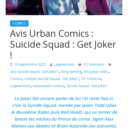
COMICS
Avis Urban Comics :
Suicide Squad : Get Joker
!
18 septembre 2022
Lageekroom
0 Comments
,
,
,
avis Suicide Squad : Get Joker !
blog gaming
blog jeux vidéo
,
,
,
Comics
critique Suicide Squad : Get Joker !
DC Universe
,
,
Lageekroom
nouveautés comics
Suicide Squad : Get Joker !
Le Joker fait encore parler de lui ! Et cette fois-ci,
c’est la Suicide Squad, menée par Jason Todd (alias
le deuxième Robin puis Red Hood), qui va tenter de
botter les miches du Prince du crime. Signé Alex
Maleev (au dessin) et Brian Azzarello (au scénario),