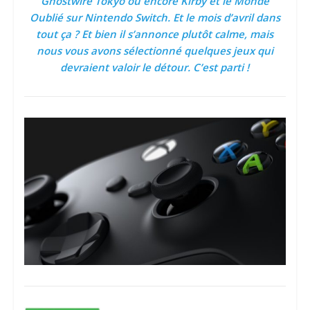
Ghostwire Tokyo ou encore Kirby et le Monde
Oublié sur Nintendo Switch. Et le mois d’avril dans
tout ça ? Et bien il s’annonce plutôt calme, mais
nous vous avons sélectionné quelques jeux qui
devraient valoir le détour. C’est parti !