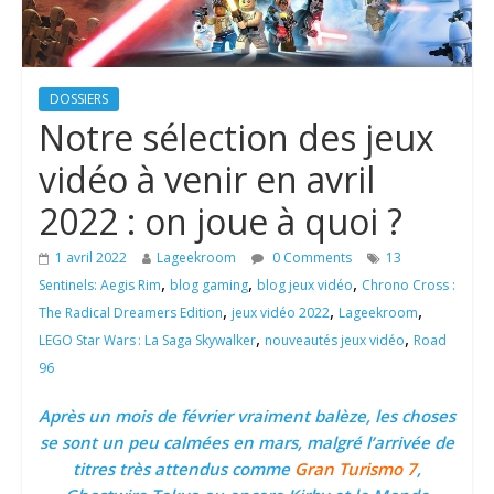
DOSSIERS
Notre sélection des jeux
vidéo à venir en avril
2022 : on joue à quoi ?
1 avril 2022
Lageekroom
0 Comments
13
,
,
,
Sentinels: Aegis Rim
blog gaming
blog jeux vidéo
Chrono Cross :
,
,
,
The Radical Dreamers Edition
jeux vidéo 2022
Lageekroom
,
,
LEGO Star Wars : La Saga Skywalker
nouveautés jeux vidéo
Road
96
Après un mois de février vraiment balèze, les choses
se sont un peu calmées en mars, malgré l’arrivée de
titres très attendus comme
Gran Turismo 7
,