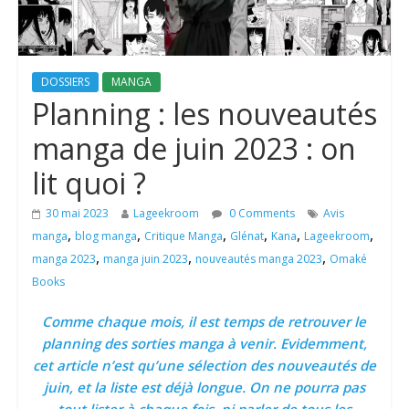
DOSSIERS
MANGA
Planning : les nouveautés
manga de juin 2023 : on
lit quoi ?
30 mai 2023
Lageekroom
0 Comments
Avis
,
,
,
,
,
,
manga
blog manga
Critique Manga
Glénat
Kana
Lageekroom
,
,
,
manga 2023
manga juin 2023
nouveautés manga 2023
Omaké
Books
Comme chaque mois, il est temps de retrouver le
planning des sorties manga à venir. Evidemment,
cet article n’est qu’une sélection des nouveautés de
juin, et la liste est déjà longue. On ne pourra pas