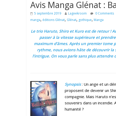
Avis Manga Glénat : B
5 septembre 2019
Lageekroom
0 Comments
,
,
,
,
manga
éditions Glénat
Glénat
gothique
Manga
Le trio Haruto, Shiro et Kuro est de retour !
passer à la vitesse supérieure et prendre
maximum d’âmes. Après un premier tome pos
rythme, nous avions hâte de découvrir la s
l’intrigue. On vous parle sans plus attendre
Synopsis
: Un ange et un dém
proposent de devenir un Shin
compagnie. Mais Haruto n’est 
souvenirs dans un incendie. 
humanité ?