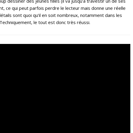
coup dessiner des jeunes filles (il va jusqu’à travestir un de ses
, ce qui peut parfois perdre le lecteur mais donne une réelle
s détails sont quoi qu’il en soit nombreux, notamment dans les
echniquement, le tout est donc très réussi.