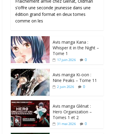
Fraîchement arrivé chez Glénat, Oldman
s’offre une seconde jeunesse dans une
édition grand format en deux tomes
comme on les
Avis manga Kana :
Whisper it in the Night –
Tome 1
0
17 juin 2026
Avis manga Ki-oon :
Nine Peaks – Tome 11
0
2 juin 2026
Avis manga Glénat :
Hero Organization –
Tomes 1 et 2
0
31 mai 2026