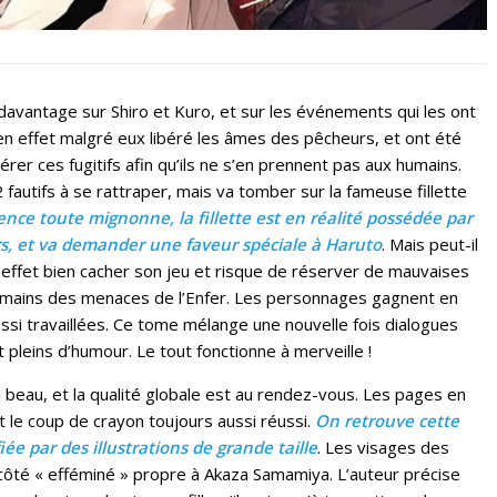
avantage sur Shiro et Kuro, et sur les événements qui les ont
en effet malgré eux libéré les âmes des pêcheurs, et ont été
er ces fugitifs afin qu’ils ne s’en prennent pas aux humains.
fautifs à se rattraper, mais va tomber sur la fameuse fillette
nce toute mignonne, la fillette est en réalité possédée par
s, et va demander une faveur spéciale à Haruto
. Mais peut-il
n effet bien cacher son jeu et risque de réserver de mauvaises
humains des menaces de l’Enfer. Les personnages gagnent en
ussi travaillées. Ce tome mélange une nouvelle fois dialogues
t pleins d’humour. Le tout fonctionne à merveille !
beau, et la qualité globale est au rendez-vous. Les pages en
le coup de crayon toujours aussi réussi.
On retrouve cette
ée par des illustrations de grande taille
. Les visages des
côté « efféminé » propre à Akaza Samamiya. L’auteur précise