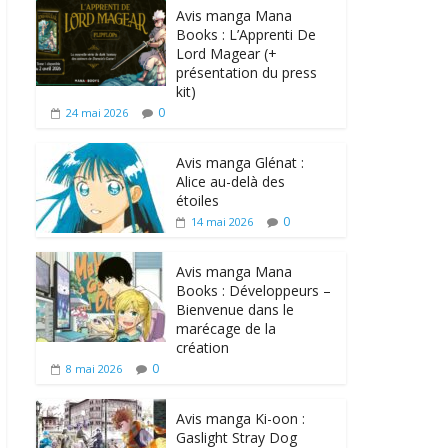
Avis manga Mana
Books : L’Apprenti De
Lord Magear (+
présentation du press
kit)
0
24 mai 2026
Avis manga Glénat :
Alice au-delà des
étoiles
0
14 mai 2026
Avis manga Mana
Books : Développeurs –
Bienvenue dans le
marécage de la
création
0
8 mai 2026
Avis manga Ki-oon :
Gaslight Stray Dog