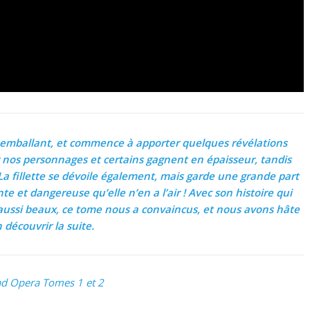
 emballant, et commence à apporter quelques révélations
nos personnages et certains gagnent en épaisseur, tandis
La fillette se dévoile également, mais garde une grande part
te et dangereuse qu’elle n’en a l’air ! Avec son histoire qui
 aussi beaux, ce tome nous a convaincus, et nous avons hâte
 découvrir la suite.
lad Opera Tomes 1 et 2