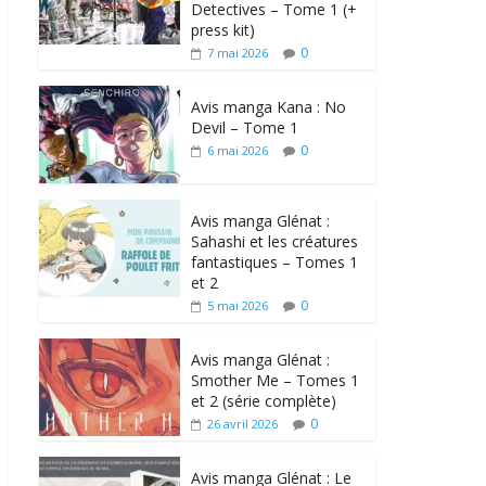
Detectives – Tome 1 (+
press kit)
0
7 mai 2026
Avis manga Kana : No
Devil – Tome 1
0
6 mai 2026
Avis manga Glénat :
Sahashi et les créatures
fantastiques – Tomes 1
et 2
0
5 mai 2026
Avis manga Glénat :
Smother Me – Tomes 1
et 2 (série complète)
0
26 avril 2026
Avis manga Glénat : Le