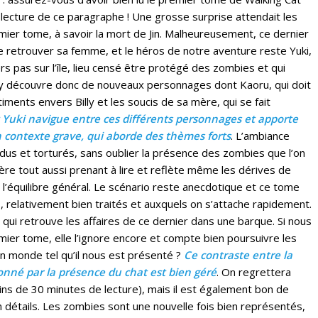
 lecture de ce paragraphe ! Une grosse surprise attendait les
remier tome, à savoir la mort de Jin. Malheureusement, ce dernier
de retrouver sa femme, et le héros de notre aventure reste Yuki,
rs pas sur l’île, lieu censé être protégé des zombies et qui
n y découvre donc de nouveaux personnages dont Kaoru, qui doit
timents envers Billy et les soucis de sa mère, qui se fait
 Yuki navigue entre ces différents personnages et apporte
 contexte grave, qui aborde des thèmes forts
. L’ambiance
s et torturés, sans oublier la présence des zombies que l’on
ère tout aussi prenant à lire et reflète même les dérives de
 l’équilibre général. Le scénario reste anecdotique et ce tome
, relativement bien traités et auxquels on s’attache rapidement.
qui retrouve les affaires de ce dernier dans une barque. Si nous
mier tome, elle l’ignore encore et compte bien poursuivre les
un monde tel qu’il nous est présenté ?
Ce contraste entre la
onné par la présence du chat est bien géré
. On regrettera
ins de 30 minutes de lecture), mais il est également bon de
n détails. Les zombies sont une nouvelle fois bien représentés,