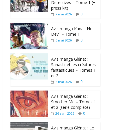
Detectives – Tome 1 (+
press kit)
0
7 mai 2026
Avis manga Kana : No
Devil – Tome 1
0
6 mai 2026
Avis manga Glénat :
Sahashi et les créatures
fantastiques – Tomes 1
et 2
0
5 mai 2026
Avis manga Glénat :
Smother Me – Tomes 1
et 2 (série complète)
0
26 avril 2026
Avis manga Glénat : Le