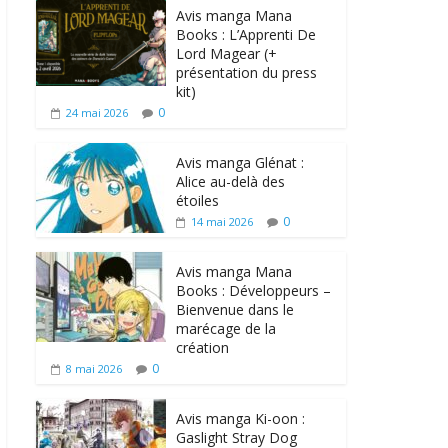
Avis manga Mana
Books : L’Apprenti De
Lord Magear (+
présentation du press
kit)
0
24 mai 2026
Avis manga Glénat :
Alice au-delà des
étoiles
0
14 mai 2026
Avis manga Mana
Books : Développeurs –
Bienvenue dans le
marécage de la
création
0
8 mai 2026
Avis manga Ki-oon :
Gaslight Stray Dog