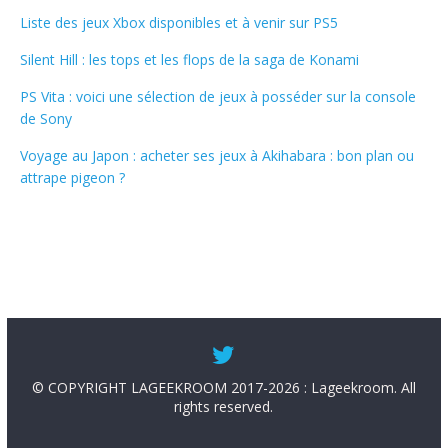
Liste des jeux Xbox disponibles et à venir sur PS5
Silent Hill : les tops et les flops de la saga de Konami
PS Vita : voici une sélection de jeux à posséder sur la console
de Sony
Voyage au Japon : acheter ses jeux à Akihabara : bon plan ou
attrape pigeon ?
© COPYRIGHT LAGEEKROOM 2017-2026 : Lageekroom. All
rights reserved.