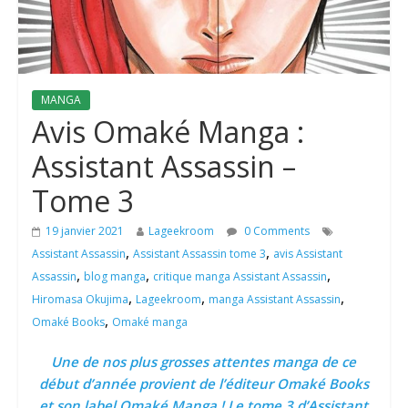
MANGA
Avis Omaké Manga :
Assistant Assassin –
Tome 3
19 janvier 2021
Lageekroom
0 Comments
,
,
Assistant Assassin
Assistant Assassin tome 3
avis Assistant
,
,
,
Assassin
blog manga
critique manga Assistant Assassin
,
,
,
Hiromasa Okujima
Lageekroom
manga Assistant Assassin
,
Omaké Books
Omaké manga
Une de nos plus grosses attentes manga de ce
début d’année provient de l’éditeur Omaké Books
et son label Omaké Manga ! Le tome 3 d’Assistant