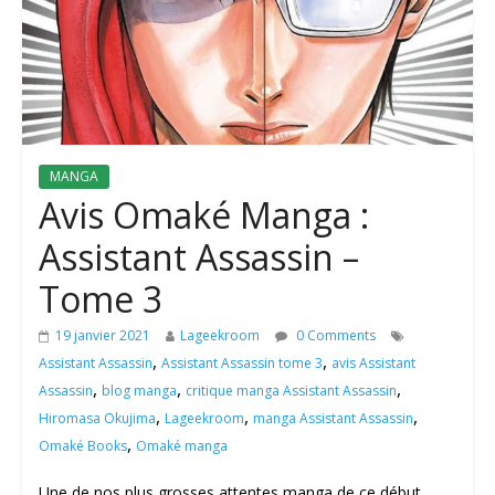
MANGA
Avis Omaké Manga :
Assistant Assassin –
Tome 3
19 janvier 2021
Lageekroom
0 Comments
,
,
Assistant Assassin
Assistant Assassin tome 3
avis Assistant
,
,
,
Assassin
blog manga
critique manga Assistant Assassin
,
,
,
Hiromasa Okujima
Lageekroom
manga Assistant Assassin
,
Omaké Books
Omaké manga
Une de nos plus grosses attentes manga de ce début