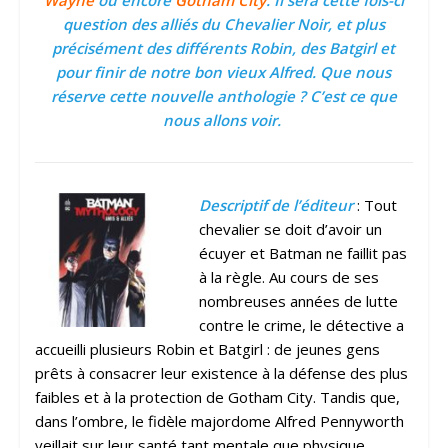
Wayne
ou encore
Gotham City
. Il sera cette fois-ci
question des alliés du Chevalier Noir, et plus
précisément des différents Robin, des Batgirl et
pour finir de notre bon vieux Alfred. Que nous
réserve cette nouvelle anthologie ? C’est ce que
nous allons voir.
Descriptif de l’éditeur
: Tout
chevalier se doit d’avoir un
écuyer et Batman ne faillit pas
à la règle. Au cours de ses
nombreuses années de lutte
contre le crime, le détective a
accueilli plusieurs Robin et Batgirl : de jeunes gens
prêts à consacrer leur existence à la défense des plus
faibles et à la protection de Gotham City. Tandis que,
dans l’ombre, le fidèle majordome Alfred Pennyworth
veillait sur leur santé tant mentale que physique.