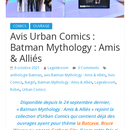
COMICS
OUVRAGE
Avis Urban Comics :
Batman Mythology : Amis
& Alliés
8 octobre 2021
Lageekroom
0 Comments
,
,
anthologie Batman
avis Batman Mythology : Amis & Alliés
Avis
,
,
,
,
Comics
Batgirl
Batman Mythology : Amis & Alliés
Lageekroom
,
Robin
Urban Comics
Disponible depuis le 24 septembre dernier,
« Batman Mythology : Amis & Alliés » rejoint la
collection d’Urban Comics qui contient déjà des
ouvrages ayant pour thème
la Batcave
,
Bruce