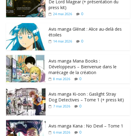
De Lord Magear (+ présentation du
press kit)
0
24 mai 2026
Avis manga Glénat : Alice au-delà des
étoiles
0
14 mai 2026
Avis manga Mana Books :
Développeurs – Bienvenue dans le
marécage de la création
0
8 mai 2026
Avis manga Ki-oon : Gaslight Stray
Dog Detectives – Tome 1 (+ press kit)
0
7 mai 2026
Avis manga Kana : No Devil – Tome 1
0
6 mai 2026