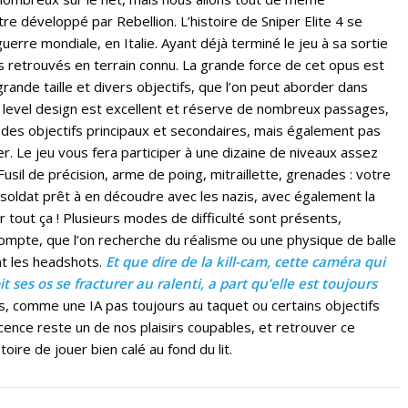
tre développé par Rebellion. L’histoire de Sniper Elite 4 se
erre mondiale, en Italie. Ayant déjà terminé le jeu à sa sortie
retrouvés en terrain connu. La grande force de cet opus est
nde taille et divers objectifs, que l’on peut aborder dans
Le level design est excellent et réserve de nombreux passages,
des objectifs principaux et secondaires, mais également pas
er. Le jeu vous fera participer à une dizaine de niveaux assez
usil de précision, arme de poing, mitraillette, grenades : votre
soldat prêt à en découdre avec les nazis, avec également la
 tout ça ! Plusieurs modes de difficulté sont présents,
compte, que l’on recherche du réalisme ou une physique de balle
nt les headshots.
Et que dire de la kill-cam, cette caméra qui
t ses os se fracturer au ralenti, a part qu’elle est toujours
uts, comme une IA pas toujours au taquet ou certains objectifs
licence reste un de nos plaisirs coupables, et retrouver ce
toire de jouer bien calé au fond du lit.