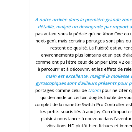
A notre arrivée dans la première grande zone o
détaillé, malgré un downgrade par rapport a
pas autant sous la pédale qu’une Xbox One ou une
next-gen), mais certains portages sont plus 
restent de qualité. La fluidité est au re
environnements plus lointains et un peu d’ali
comme ont pu l’être ceux de Sniper Elite V2 ou
à parcourir et à découvrir, et les effets de ral
main est excellente, malgré la mollesse d
gyroscopiques sont d’ailleurs présents pour pa
portages comme celui de
Doom
pour ne citer q
qui demande un certain doigté. Inutile de vous
complet de la manette Switch Pro Controller est 
les petits soucis liés à aux Joy-Con n’impacte
plaisir à nous lancer à nouveau dans l’aventur
vibrations HD plutôt bien fichues et imm