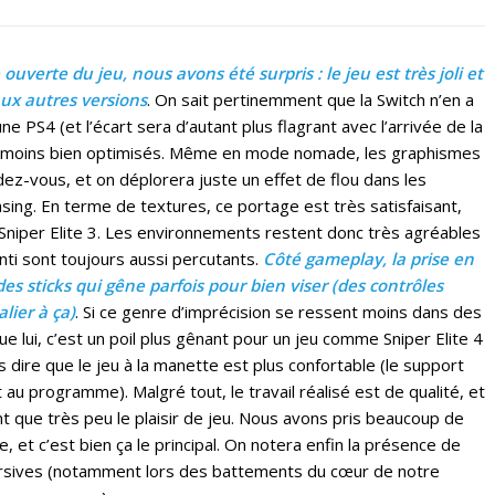
uverte du jeu, nous avons été surpris : le jeu est très joli et
ux autres versions
. On sait pertinemment que la Switch n’en a
 PS4 (et l’écart sera d’autant plus flagrant avec l’arrivée de la
ou moins bien optimisés. Même en mode nomade, les graphismes
ndez-vous, et on déplorera juste un effet de flou dans les
asing. En terme de textures, ce portage est très satisfaisant,
 Sniper Elite 3. Les environnements restent donc très agréables
enti sont toujours aussi percutants.
Côté gameplay, la prise en
es sticks qui gêne parfois pour bien viser (des contrôles
lier à ça)
. Si ce genre d’imprécision se ressent moins dans des
ue lui, c’est un poil plus gênant pour un jeu comme Sniper Elite 4
 dire que le jeu à la manette est plus confortable (le support
au programme). Malgré tout, le travail réalisé est de qualité, et
nt que très peu le plaisir de jeu. Nous avons pris beaucoup de
e, et c’est bien ça le principal. On notera enfin la présence de
ersives (notamment lors des battements du cœur de notre