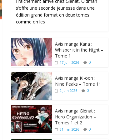
Fraîchement arrivé chez Glénat, Oldman
s’offre une seconde jeunesse dans une
édition grand format en deux tomes
comme on les
Avis manga Kana :
Whisper it in the Night –
Tome 1
0
17 juin 2026
Avis manga Ki-oon :
Nine Peaks – Tome 11
0
2 juin 2026
Avis manga Glénat :
Hero Organization –
Tomes 1 et 2
0
31 mai 2026