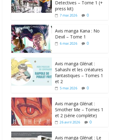
Detectives – Tome 1 (+
press kit)
0
7 mai 2026
Avis manga Kana : No
Devil – Tome 1
0
6 mai 2026
Avis manga Glénat :
Sahashi et les créatures
fantastiques – Tomes 1
et 2
0
5 mai 2026
Avis manga Glénat :
Smother Me – Tomes 1
et 2 (série complète)
0
26 avril 2026
Avis manga Glénat : Le