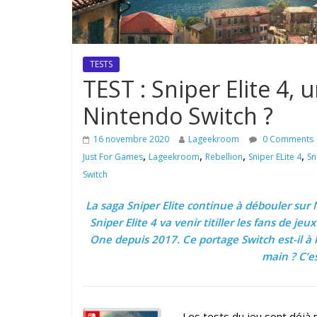
TESTS
TEST : Sniper Elite 4, 
Nintendo Switch ?
16 novembre 2020
Lageekroom
0 Comments
,
,
,
,
Just For Games
Lageekroom
Rebellion
Sniper ELite 4
Sn
Switch
La saga Sniper Elite continue à débouler sur
Sniper Elite 4 va venir titiller les fans de j
One depuis 2017. Ce portage Switch est-il à 
main ? C’es
Les tests du jeu sont déjà