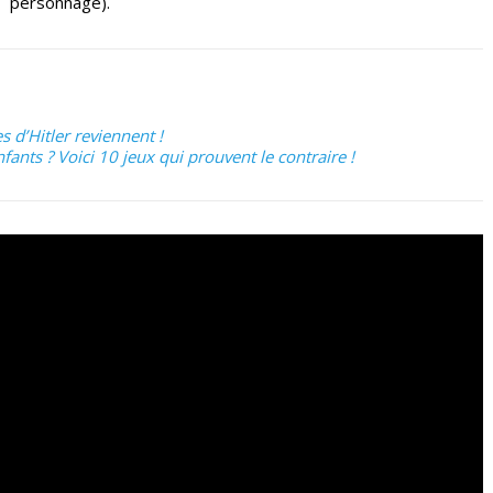
personnage).
 d’Hitler reviennent !
ants ? Voici 10 jeux qui prouvent le contraire !