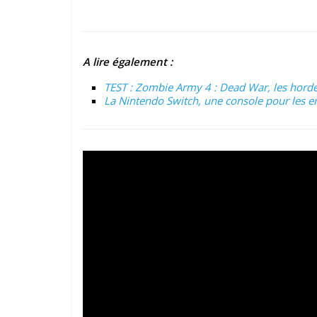
A lire également :
TEST : Zombie Army 4 : Dead War, les hordes
La Nintendo Switch, une console pour les enf