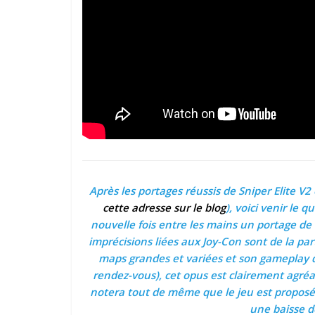
Après les portages réussis de Sniper Elite V2
cette adresse sur le blog
), voici venir le 
nouvelle fois entre les mains un portage de
imprécisions liées aux Joy-Con sont de la pa
maps grandes et variées et son gameplay qu
rendez-vous), cet opus est clairement agréab
notera tout de même que le jeu est proposé 
une baisse d