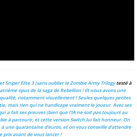
 et Sniper Elite 3 (sans oublier le Zombie Army Trilogy
testé à
quatrième opus de la saga de Rebellion ! Et nous avons une
 qualité, notamment visuellement ! Seules quelques petites
rtie, mais rien qui ne handicape vraiment le joueur. Avec ses
i a fait ses preuves (bien que l’IA ne soit pas toujours au
le à parcourir, et cette version Switch lui fait honneur. On
à une quarantaine d’euros, et on vous conseille d’attendre
e prix avant de vous lancer !