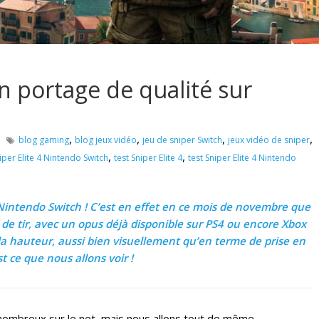
un portage de qualité sur
,
,
,
,
blog gaming
blog jeux vidéo
jeu de sniper Switch
jeux vidéo de sniper
,
,
iper Elite 4 Nintendo Switch
test Sniper Elite 4
test Sniper Elite 4 Nintendo
 Nintendo Switch ! C’est en effet en ce mois de novembre que
eux de tir, avec un opus déjà disponible sur PS4 ou encore Xbox
la hauteur, aussi bien visuellement qu’en terme de prise en
t ce que nous allons voir !
 nombreux sur le net, mais nous allons tout de même