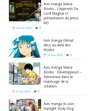
Avis manga Mana
Books : L’Apprenti De
Lord Magear (+
présentation du press
kit)
0
24 mai 2026
Avis manga Glénat :
Alice au-delà des
étoiles
0
14 mai 2026
Avis manga Mana
Books : Développeurs –
Bienvenue dans le
marécage de la
création
0
8 mai 2026
Avis manga Ki-oon :
Gaslight Stray Dog