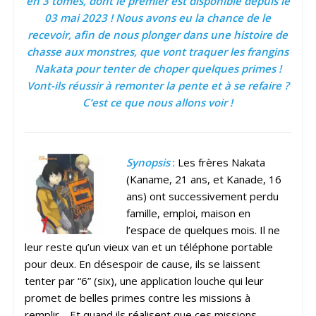
en 3 tomes, dont le premier est disponible depuis le
03 mai 2023 ! Nous avons eu la chance de le
recevoir, afin de nous plonger dans une histoire de
chasse aux monstres, que vont traquer les frangins
Nakata pour tenter de choper quelques primes !
Vont-ils réussir à remonter la pente et à se refaire ?
C’est ce que nous allons voir !
Synopsis
: Les frères Nakata
(Kaname, 21 ans, et Kanade, 16
ans) ont successivement perdu
famille, emploi, maison en
l’espace de quelques mois. Il ne
leur reste qu’un vieux van et un téléphone portable
pour deux. En désespoir de cause, ils se laissent
tenter par “6” (six), une application louche qui leur
promet de belles primes contre les missions à
remplir… Et quand ils réalisent que ces missions