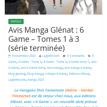
MANGA
Avis Manga Glénat : 6
Game – Tomes 1 à 3
(série terminée)
9 novembre 2023
Lageekroom
0 Comments
6
,
,
,
,
Game
6 Game - Tome 2
6 Game - Tome 3
6 Game tome 1
avis
,
,
,
,
6 Game
avis 6 Game tome
Avis manga
avis manga 6 Game
,
,
,
,
blog gaming
blog manga
critique 6 Game
éditions Glénat
,
Lageekroom
manga 2023
Le mangaka Shin Yamamoto (
Sekiro – Hanbei
l’immortel
) est de retour chez nous, aux éditions
Glénat, avec « 6 Game », un nouvelle série prévue