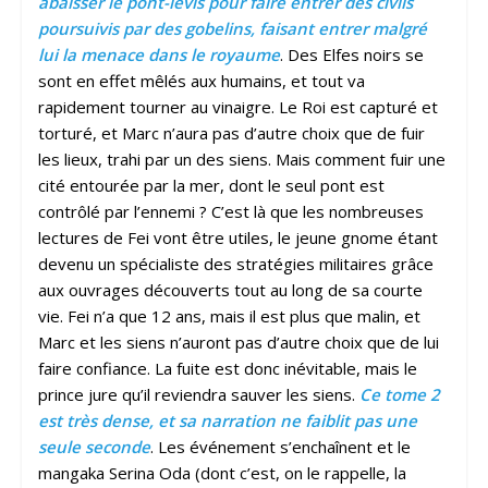
abaisser le pont-levis pour faire entrer des civils
poursuivis par des gobelins, faisant entrer malgré
lui la menace dans le royaume
. Des Elfes noirs se
sont en effet mêlés aux humains, et tout va
rapidement tourner au vinaigre. Le Roi est capturé et
torturé, et Marc n’aura pas d’autre choix que de fuir
les lieux, trahi par un des siens. Mais comment fuir une
cité entourée par la mer, dont le seul pont est
contrôlé par l’ennemi ? C’est là que les nombreuses
lectures de Fei vont être utiles, le jeune gnome étant
devenu un spécialiste des stratégies militaires grâce
aux ouvrages découverts tout au long de sa courte
vie. Fei n’a que 12 ans, mais il est plus que malin, et
Marc et les siens n’auront pas d’autre choix que de lui
faire confiance. La fuite est donc inévitable, mais le
prince jure qu’il reviendra sauver les siens.
Ce tome 2
est très dense, et sa narration ne faiblit pas une
seule seconde
. Les événement s’enchaînent et le
mangaka Serina Oda (dont c’est, on le rappelle, la