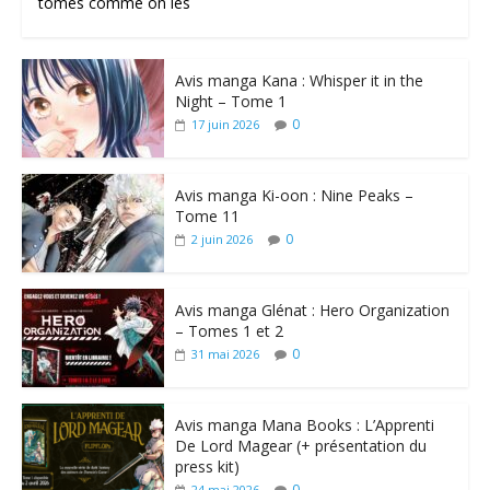
tomes comme on les
Avis manga Kana : Whisper it in the
Night – Tome 1
0
17 juin 2026
Avis manga Ki-oon : Nine Peaks –
Tome 11
0
2 juin 2026
Avis manga Glénat : Hero Organization
– Tomes 1 et 2
0
31 mai 2026
Avis manga Mana Books : L’Apprenti
De Lord Magear (+ présentation du
press kit)
0
24 mai 2026