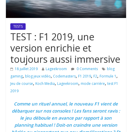
TESTS
TEST : F1 2019, une
version enrichie et
toujours aussi immersive
18 juillet 2019
Lageekroom
0 Comments
blog
,
,
,
,
,
,
gaming
blog jeux vidéo
Codemasters
F1 2019
F2
Formule 1
,
,
,
,
Jeu de course
Koch Media
Lageekroom
mode carrière
test F1
2019
Comme un rituel annuel, le nouveau F1 vient de
débarquer sur nos consoles ! Les fans seront ravis :
le jeu déboule en avance par rapport à son
planning habituel ! Doit-on craindre une version