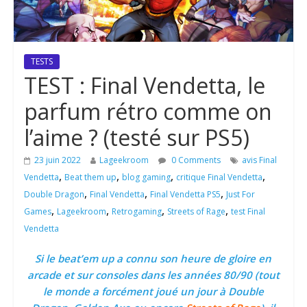
TESTS
TEST : Final Vendetta, le
parfum rétro comme on
l’aime ? (testé sur PS5)
23 juin 2022
Lageekroom
0 Comments
avis Final
,
,
,
,
Vendetta
Beat them up
blog gaming
critique Final Vendetta
,
,
,
Double Dragon
Final Vendetta
Final Vendetta PS5
Just For
,
,
,
,
Games
Lageekroom
Retrogaming
Streets of Rage
test Final
Vendetta
Si le beat’em up a connu son heure de gloire en
arcade et sur consoles dans les années 80/90 (tout
le monde a forcément joué un jour à Double