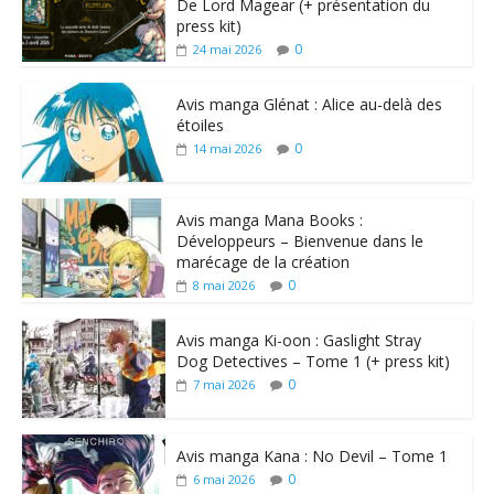
De Lord Magear (+ présentation du
press kit)
0
24 mai 2026
Avis manga Glénat : Alice au-delà des
étoiles
0
14 mai 2026
Avis manga Mana Books :
Développeurs – Bienvenue dans le
marécage de la création
0
8 mai 2026
Avis manga Ki-oon : Gaslight Stray
Dog Detectives – Tome 1 (+ press kit)
0
7 mai 2026
Avis manga Kana : No Devil – Tome 1
0
6 mai 2026