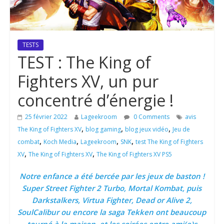
TESTS
TEST : The King of
Fighters XV, un pur
concentré d’énergie !
25 février 2022
Lageekroom
0 Comments
avis
,
,
,
The King of Fighters XV
blog gaming
blog jeux vidéo
Jeu de
,
,
,
,
combat
Koch Media
Lageekroom
SNK
test The King of Fighters
,
,
XV
The King of Fighters XV
The King of Fighters XV PS5
Notre enfance a été bercée par les jeux de baston !
Super Street Fighter 2 Turbo, Mortal Kombat, puis
Darkstalkers, Virtua Fighter, Dead or Alive 2,
SoulCalibur ou encore la saga Tekken ont beaucoup