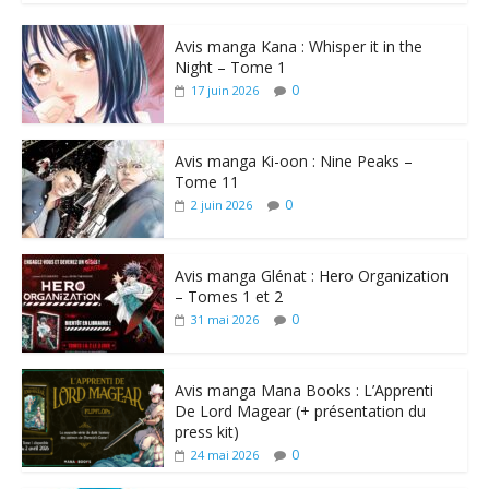
Avis manga Kana : Whisper it in the
Night – Tome 1
0
17 juin 2026
Avis manga Ki-oon : Nine Peaks –
Tome 11
0
2 juin 2026
Avis manga Glénat : Hero Organization
– Tomes 1 et 2
0
31 mai 2026
Avis manga Mana Books : L’Apprenti
De Lord Magear (+ présentation du
press kit)
0
24 mai 2026