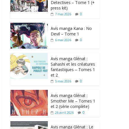
Detectives – Tome 1 (+
press kit)
0
7 mai 2026
Avis manga Kana : No
Devil – Tome 1
0
6 mai 2026
Avis manga Glénat :
Sahashi et les créatures
fantastiques – Tomes 1
et 2
0
5 mai 2026
Avis manga Glénat :
Smother Me – Tomes 1
et 2 (série complète)
0
26 avril 2026
Avis manga Glénat : Le