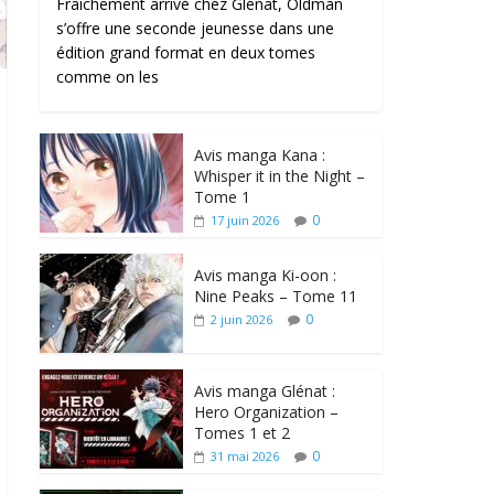
Fraîchement arrivé chez Glénat, Oldman
s’offre une seconde jeunesse dans une
édition grand format en deux tomes
comme on les
Avis manga Kana :
Whisper it in the Night –
Tome 1
0
17 juin 2026
Avis manga Ki-oon :
Nine Peaks – Tome 11
0
2 juin 2026
Avis manga Glénat :
Hero Organization –
Tomes 1 et 2
0
31 mai 2026