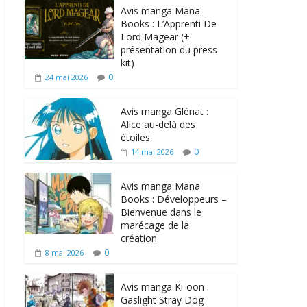
Avis manga Mana
Books : L’Apprenti De
Lord Magear (+
présentation du press
kit)
0
24 mai 2026
Avis manga Glénat :
Alice au-delà des
étoiles
0
14 mai 2026
Avis manga Mana
Books : Développeurs –
Bienvenue dans le
marécage de la
création
0
8 mai 2026
Avis manga Ki-oon :
Gaslight Stray Dog