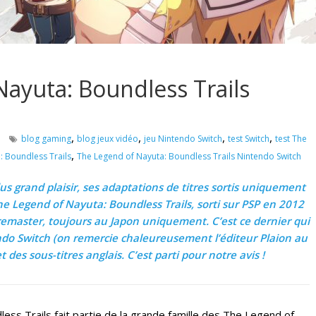
Nayuta: Boundless Trails
,
,
,
,
blog gaming
blog jeux vidéo
jeu Nintendo Switch
test Switch
test The
,
: Boundless Trails
The Legend of Nayuta: Boundless Trails Nintendo Switch
us grand plaisir, ses adaptations de titres sortis uniquement
The Legend of Nayuta: Boundless Trails, sorti sur PSP en 2012
remaster, toujours au Japon uniquement. C’est ce dernier qui
ndo Switch (on remercie chaleureusement l’éditeur Plaion au
des sous-titres anglais. C’est parti pour notre avis !
ess Trails fait partie de la grande famille des The Legend of