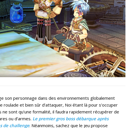
irige son personnage dans des environnements globalement
une roulade et bien sûr d’attaquer, Noi étant là pour s’occuper
 ne sont qu’une formalité, il faudra rapidement récupérer de
mures ou d’armes.
Le premier gros boss débarque après
us de challenge
. Néanmoins, sachez que le jeu propose