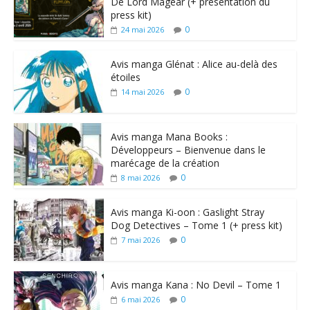
De Lord Magear (+ présentation du
press kit)
0
24 mai 2026
Avis manga Glénat : Alice au-delà des
étoiles
0
14 mai 2026
Avis manga Mana Books :
Développeurs – Bienvenue dans le
marécage de la création
0
8 mai 2026
Avis manga Ki-oon : Gaslight Stray
Dog Detectives – Tome 1 (+ press kit)
0
7 mai 2026
Avis manga Kana : No Devil – Tome 1
0
6 mai 2026