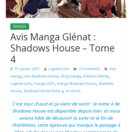
MANGA
Avis Manga Glénat :
Shadows House – Tome
4
21 janvier 2021
Lageekroom
0 Comments
Avis
,
,
,
,
manga
avis Shadows House
blog manga
éditions Glénat
,
,
,
Lageekroom
manga 2021
manga Shadows House
Shadows
,
,
House
Shadows House tome 4
so-ma-to
C’est tout chaud et ça vient de sortir : le tome 4 de
Shadows House est disponible depuis hier, et nous
avions hâte de découvrir la suite et la fin de
l’Exhibition, cette épreuve qui marque le passage à