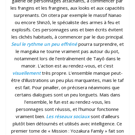
galerie de personnages attachants, à commencer par
les frangins et les frangines, aux looks et aux capacités
surprenants. On citera par exemple le massif Nanao
ou encore Shinzô, le spécialiste des armes à feu et
explosifs. Ces personnages unis et bien écrits évitent
les clichés habituels, à commencer par le duo principal.
Seul le rythme un peu effréné
pourra surprendre, et
le mangaka ne tourne vraiment pas autour du pot,
notamment lors de l’entraînement de Taiyô dans le
manoir. L’action est au rendez-vous, et c’est
visuellement
très propre. L’ensemble manque peut-
être d’illustrations un peu plus marquantes, mais le taf
est fait. Pour pinailler, on précisera néanmoins que
certains dialogues sont un peu longuets. Mais dans
l’ensemble, le fun est au rendez-vous, les
personnages sont réussis, et l’humour fonctionne
vraiment bien.
Les réseaux sociaux
sont d’ailleurs
plutôt bien détournés et utilisés avec intelligence. Ce
premier tome de « Mission : Yozakura Family » fait son