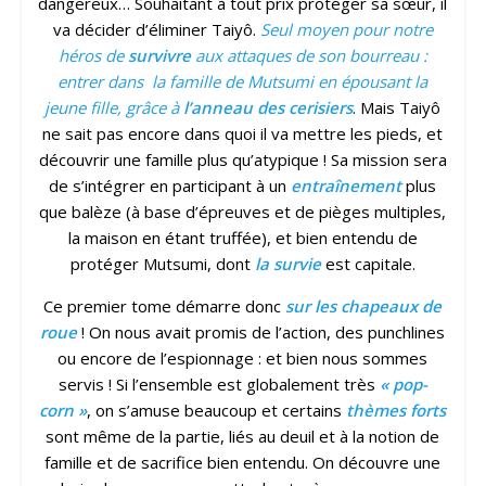
dangereux… Souhaitant à tout prix protéger sa sœur, il
va décider d’éliminer Taiyô.
Seul moyen pour notre
héros de
survivre
aux attaques de son bourreau :
entrer dans la famille de Mutsumi en épousant la
jeune fille, grâce à
l’anneau des cerisiers
. Mais Taiyô
ne sait pas encore dans quoi il va mettre les pieds, et
découvrir une famille plus qu’atypique ! Sa mission sera
de s’intégrer en participant à un
entraînement
plus
que balèze (à base d’épreuves et de pièges multiples,
la maison en étant truffée), et bien entendu de
protéger Mutsumi, dont
la survie
est capitale.
Ce premier tome démarre donc
sur les chapeaux de
roue
! On nous avait promis de l’action, des punchlines
ou encore de l’espionnage : et bien nous sommes
servis ! Si l’ensemble est globalement très
« pop-
corn »
, on s’amuse beaucoup et certains
thèmes forts
sont même de la partie, liés au deuil et à la notion de
famille et de sacrifice bien entendu. On découvre une