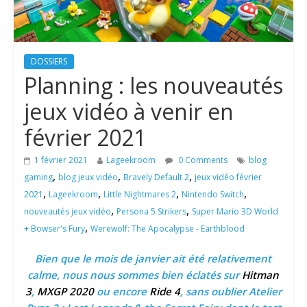
DOSSIERS
Planning : les nouveautés
jeux vidéo à venir en
février 2021
1 février 2021
Lageekroom
0 Comments
blog
,
,
,
gaming
blog jeux vidéo
Bravely Default 2
jeux vidéo février
,
,
,
,
2021
Lageekroom
Little Nightmares 2
Nintendo Switch
,
,
nouveautés jeux vidéo
Persona 5 Strikers
Super Mario 3D World
,
+ Bowser's Fury
Werewolf: The Apocalypse - Earthblood
Bien que le mois de janvier ait été relativement
calme, nous nous sommes bien éclatés sur
Hitman
3
,
MXGP 2020
ou encore
Ride 4
, sans oublier Atelier